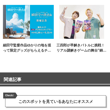
細田守監督作品ゆかりの地を巡
三四郎が早解きバトルに挑戦！
って限定グッズがもらえるチャ
リアル謎解きゲームの舞台"錦糸
ンス！
町PARCO・楽天地"を巡る！
関連記事
Check!
このスポットを見ている
あなたにオススメ