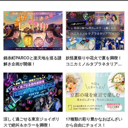
錦糸町PARCOと楽天地を巡る謎
妖怪夏祭りや花火で夏を満喫！
解き企画が開催！
コニカミノルタプラネタリア
TOKYO
涼しく過ごせる東京ジョイポリ
17種類の彩り豊かなおばんざい
スで絶叫＆ホラーを満喫！
から自由にチョイス！