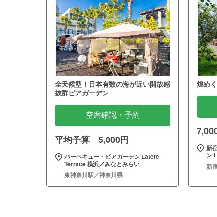
全天候型！日本有数の海が近い開放感
煌めく
抜群ビアガーデン
空席確認・予約
7,0
平均予算 5,000円
新
ン H
バーベキュー・ビアガーデン Latere
Terrace 横浜／みなとみらい
新
東神奈川駅／神奈川県