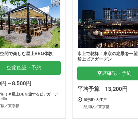
空間で楽しむ屋上BBQ体験
水上で乾杯！東京の絶景を一望
船上ビアガーデン
空席確認・予約
空席確認・予約
00円～8,500円
平均予算 13,200円
宿ルミネ屋上BBQ 旅するビアガーデ
ello
屋形船 大江戸
宿駅／東京都
品川駅／東京都