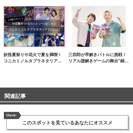
ンス！
妖怪夏祭りや花火で夏を満喫！
三四郎が早解きバトルに挑戦！
コニカミノルタプラネタリア
リアル謎解きゲームの舞台"錦糸
TOKYO
町PARCO・楽天地"を巡る！
関連記事
Check!
このスポットを見ている
あなたにオススメ