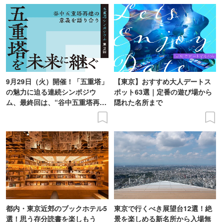
9月29日（火）開催！「五重塔」
【東京】おすすめ大人デートス
の魅力に迫る連続シンポジウ
ポット63選｜定番の遊び場から
ム、最終回は、“谷中五重塔再建
隠れた名所まで
の意義を語り合う”がテーマ
都内・東京近郊のブックホテル5
東京で行くべき展望台12選！絶
選！思う存分読書を楽しもう
景を楽しめる新名所から入場無