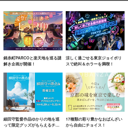
錦糸町PARCOと楽天地を巡る謎
涼しく過ごせる東京ジョイポリ
解き企画が開催！
スで絶叫＆ホラーを満喫！
細田守監督作品ゆかりの地を巡
17種類の彩り豊かなおばんざい
って限定グッズがもらえるチャ
から自由にチョイス！