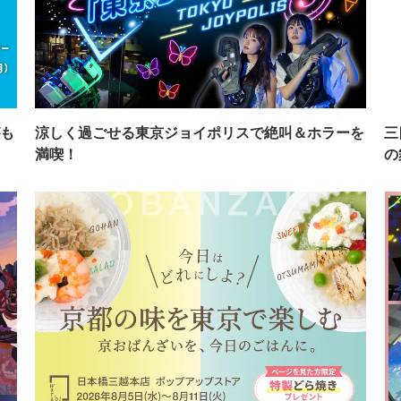
も
涼しく過ごせる東京ジョイポリスで絶叫＆ホラーを
三
満喫！
の