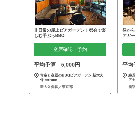
非日常の屋上ビアガーデン！都会で楽
昼から
しむ手ぶらBBQ
アガー
空席確認・予約
平均予算 5,000円
平均予
青空と夜景のBBQビアガーデン 新大久
絶景
保 terrace
ア
新大久保駅／東京都
新