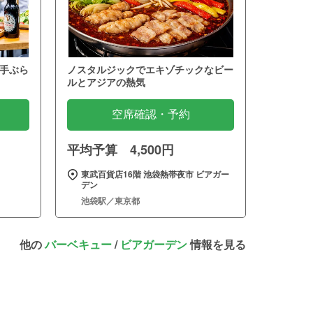
手ぶら
ノスタルジックでエキゾチックなビー
ルとアジアの熱気
空席確認・予約
平均予算 4,500円
～
東武百貨店16階 池袋熱帯夜市 ビアガー
デン
池袋駅／東京都
他の
バーベキュー
/
ビアガーデン
情報を見る