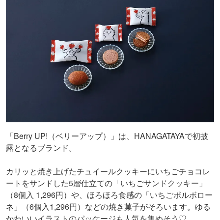
「Berry UP!（ベリーアップ）」は、HANAGATAYAで初披
露となるブランド。
カリッと焼き上げたチュイールクッキーにいちごチョコレ
ートをサンドした5層仕立ての「いちごサンドクッキー」
（8個入 1,296円）や、ほろほろ食感の「いちごポルボロー
ネ」（6個入1,296円）などの焼き菓子がそろいます。ゆる
かわいいイラストのパッケージも人気を集めそう♡