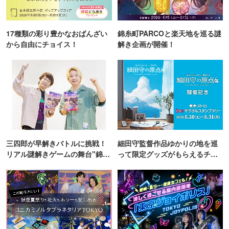
17種類の彩り豊かなおばんざい
錦糸町PARCOと楽天地を巡る謎
から自由にチョイス！
解き企画が開催！
三四郎が早解きバトルに挑戦！
細田守監督作品ゆかりの地を巡
リアル謎解きゲームの舞台"錦糸
って限定グッズがもらえるチャ
町PARCO・楽天地"を巡る！
ンス！