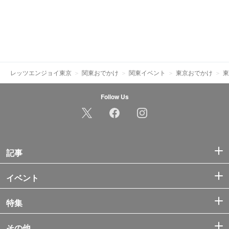
レッツエンジョイ東京
関東おでかけ
関東イベント
東京おでかけ
東
Follow Us
記事
イベント
特集
その他