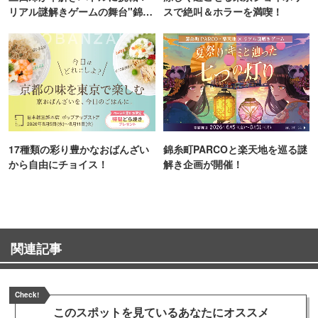
リアル謎解きゲームの舞台"錦糸
スで絶叫＆ホラーを満喫！
町PARCO・楽天地"を巡る！
17種類の彩り豊かなおばんざい
錦糸町PARCOと楽天地を巡る謎
から自由にチョイス！
解き企画が開催！
関連記事
Check!
このスポットを見ている
あなたにオススメ