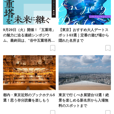
9月29日（火）開催！「五重塔」
【東京】おすすめ大人デートス
の魅力に迫る連続シンポジウ
ポット63選｜定番の遊び場から
ム、最終回は、“谷中五重塔再建
隠れた名所まで
の意義を語り合う”がテーマ
都内・東京近郊のブックホテル5
東京で行くべき展望台12選！絶
選！思う存分読書を楽しもう
景を楽しめる新名所から入場無
料のスポットまで