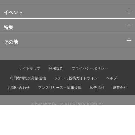
イベント
特集
その他
サイトマップ
利用規約
プライバシーポリシー
利用者情報の外部送信
クチコミ投稿ガイドライン
ヘルプ
お問い合わせ
プレスリリース・情報提供
広告掲載
運営会社
© Tokyo Metro Co., Ltd. & Let’s ENJOY TOKYO, Inc.