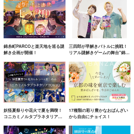
錦糸町PARCOと楽天地を巡る謎
三四郎が早解きバトルに挑戦！
解き企画が開催！
リアル謎解きゲームの舞台"錦糸
町PARCO・楽天地"を巡る！
妖怪夏祭りや花火で夏を満喫！
17種類の彩り豊かなおばんざい
コニカミノルタプラネタリア
から自由にチョイス！
TOKYO