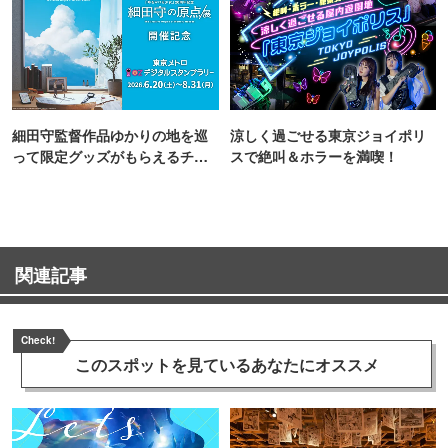
細田守監督作品ゆかりの地を巡
涼しく過ごせる東京ジョイポリ
って限定グッズがもらえるチャ
スで絶叫＆ホラーを満喫！
ンス！
関連記事
Check!
このスポットを見ている
あなたにオススメ