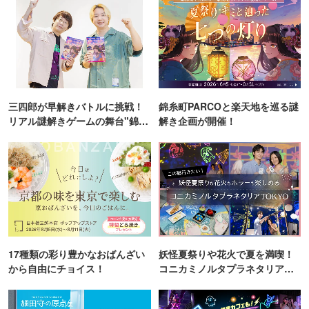
三四郎が早解きバトルに挑戦！
錦糸町PARCOと楽天地を巡る謎
リアル謎解きゲームの舞台"錦糸
解き企画が開催！
町PARCO・楽天地"を巡る！
17種類の彩り豊かなおばんざい
妖怪夏祭りや花火で夏を満喫！
から自由にチョイス！
コニカミノルタプラネタリア
TOKYO