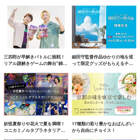
三四郎が早解きバトルに挑戦！
細田守監督作品ゆかりの地を巡
リアル謎解きゲームの舞台"錦糸
って限定グッズがもらえるチャ
町PARCO・楽天地"を巡る！
ンス！
妖怪夏祭りや花火で夏を満喫！
17種類の彩り豊かなおばんざい
コニカミノルタプラネタリア
から自由にチョイス！
TOKYO