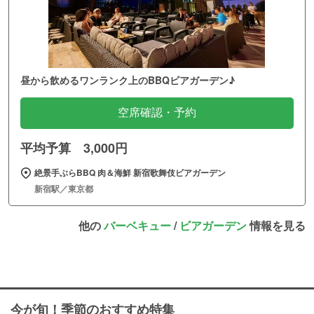
昼から飲めるワンランク上のBBQビアガーデン♪
空席確認・予約
平均予算 3,000円
絶景手ぶらBBQ 肉＆海鮮 新宿歌舞伎ビアガーデン
新宿駅／東京都
他の
バーベキュー
/
ビアガーデン
情報を見る
今が旬！季節のおすすめ特集