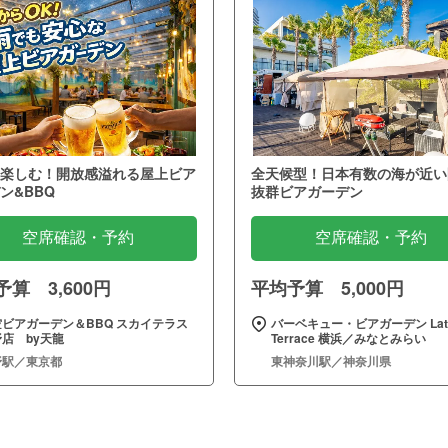
楽しむ！開放感溢れる屋上ビア
全天候型！日本有数の海が近い
ン&BBQ
抜群ビアガーデン
空席確認・予約
空席確認・予約
算 3,600円
平均予算 5,000円
空ビアガーデン＆BBQ スカイテラス
バーベキュー・ビアガーデン Late
店 by天龍
Terrace 横浜／みなとみらい
野駅／東京都
東神奈川駅／神奈川県