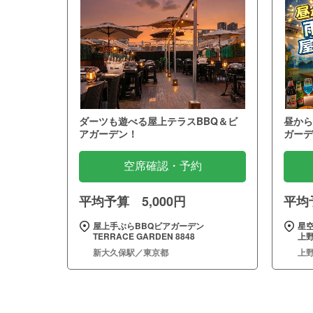
ダーツも遊べる屋上テラスBBQ＆ビ
昼から
アガーデン！
ガーデ
空席確認・予約
平均予算 5,000円
平均予
屋上手ぶらBBQビアガーデン
星
TERRACE GARDEN 8848
上野
新大久保駅／東京都
上