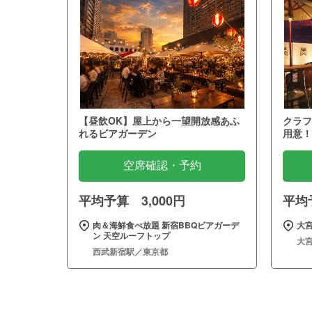
【昼飲OK】屋上から一望開放感あふ
クラフ
れるビアガーデン
用意！
空席確認・予約
平均予算 3,000円
平均予
肉＆海鮮食べ放題 新宿BBQビアガーデ
大宮
ン 天空ルーフトップ
大
西武新宿駅／東京都