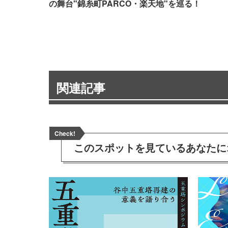
の舞台"錦糸町PARCO・楽天地"を巡る！
関連記事
Check!
このスポットを見ている
あなたに