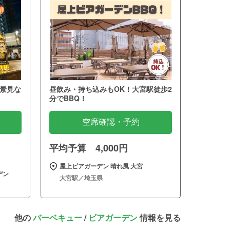
景見な
昼飲み・持ち込みもOK！大宮駅徒歩2
分でBBQ！
空席確認・予約
平均予算 4,000円
屋上ビアガーデン 晴れ風 大宮
デン
大宮駅／埼玉県
他の
バーベキュー
/
ビアガーデン
情報を見る