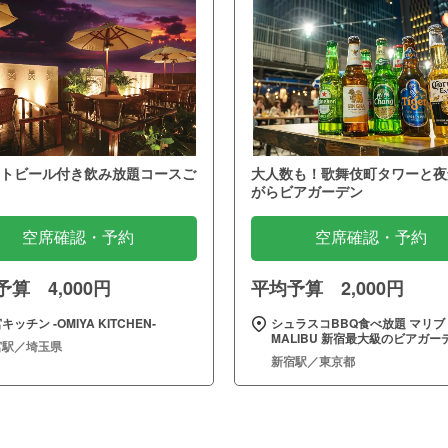
トビール付き飲み放題コースご
大人数も！歌舞伎町タワーと夜
がらビアガーデン
空席確認・予約
空席確認・予約
算 4,000円
平均予算 2,000円
キッチン ‐OMIYA KITCHEN‐
シュラスコBBQ食べ放題 マリブ
MALIBU 新宿最大級のビアガー
宮駅／埼玉県
新宿駅／東京都