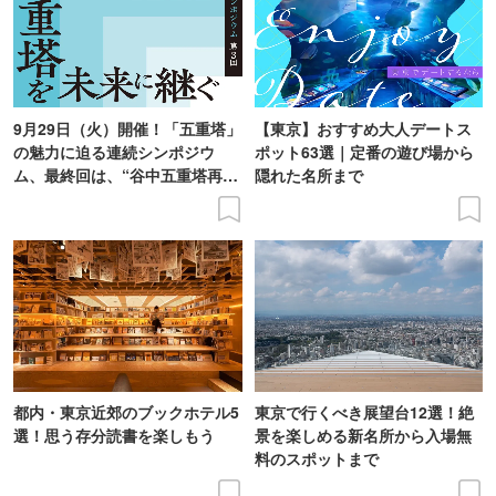
9月29日（火）開催！「五重塔」
【東京】おすすめ大人デートス
の魅力に迫る連続シンポジウ
ポット63選｜定番の遊び場から
ム、最終回は、“谷中五重塔再建
隠れた名所まで
の意義を語り合う”がテーマ
都内・東京近郊のブックホテル5
東京で行くべき展望台12選！絶
選！思う存分読書を楽しもう
景を楽しめる新名所から入場無
料のスポットまで