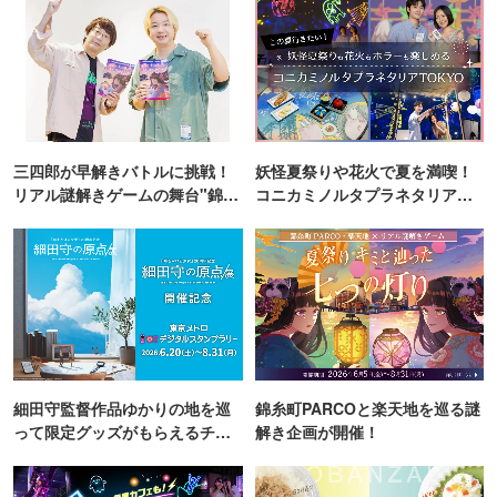
三四郎が早解きバトルに挑戦！
妖怪夏祭りや花火で夏を満喫！
リアル謎解きゲームの舞台"錦糸
コニカミノルタプラネタリア
町PARCO・楽天地"を巡る！
TOKYO
細田守監督作品ゆかりの地を巡
錦糸町PARCOと楽天地を巡る謎
って限定グッズがもらえるチャ
解き企画が開催！
ンス！