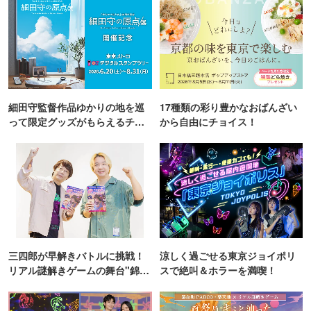
細田守監督作品ゆかりの地を巡
17種類の彩り豊かなおばんざい
って限定グッズがもらえるチャ
から自由にチョイス！
ンス！
三四郎が早解きバトルに挑戦！
涼しく過ごせる東京ジョイポリ
リアル謎解きゲームの舞台"錦糸
スで絶叫＆ホラーを満喫！
町PARCO・楽天地"を巡る！