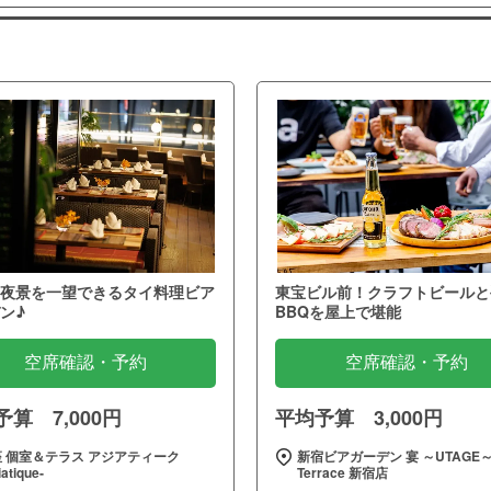
夜景を一望できるタイ料理ビア
東宝ビル前！クラフトビールと
ン♪
BBQを屋上で堪能
空席確認・予約
空席確認・予約
算 7,000円
平均予算 3,000円
 個室＆テラス アジアティーク
新宿ビアガーデン 宴 ～UTAGE
iatique‐
Terrace 新宿店