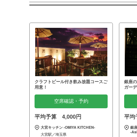
クラフトビール付き飲み放題コースご
銀座の
用意！
ガーデ
空席確認・予約
平均予算 4,000円
平均予
大宮キッチン ‐OMIYA KITCHEN‐
銀座
‐As
大宮駅／埼玉県