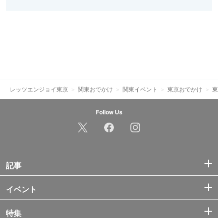
レッツエンジョイ東京
関東おでかけ
関東イベント
東京おでかけ
東
Follow Us
記事
イベント
特集