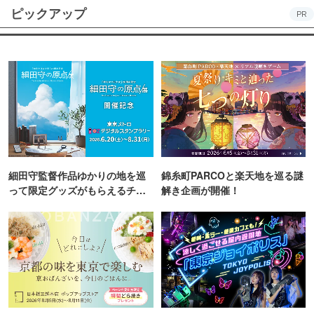
ピックアップ
PR
細田守監督作品ゆかりの地を巡
錦糸町PARCOと楽天地を巡る謎
って限定グッズがもらえるチャ
解き企画が開催！
ンス！