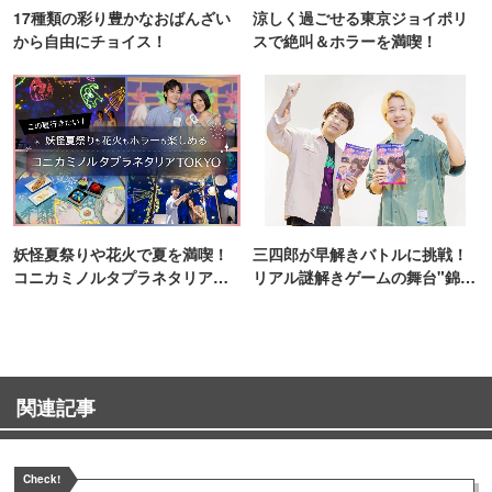
17種類の彩り豊かなおばんざい
涼しく過ごせる東京ジョイポリ
から自由にチョイス！
スで絶叫＆ホラーを満喫！
妖怪夏祭りや花火で夏を満喫！
三四郎が早解きバトルに挑戦！
コニカミノルタプラネタリア
リアル謎解きゲームの舞台"錦糸
TOKYO
町PARCO・楽天地"を巡る！
関連記事
Check!