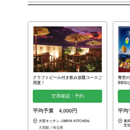
クラフトビール付き飲み放題コースご
青空の
用意！
BBQ
空席確認・予約
平均予算 4,000円
平均予
大宮キッチン ‐OMIYA KITCHEN‐
東武
芝
大宮駅／埼玉県