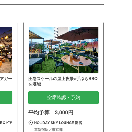
アガー
圧巻スケールの屋上夜景×手ぶらBBQ
を堪能
空席確認・予約
平均予算 3,000円
BQビア
HOLIDAY SKY LOUNGE 新宿
東新宿駅／東京都