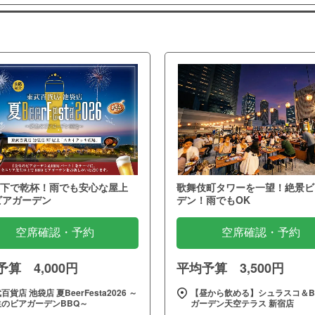
下で乾杯！雨でも安心な屋上
歌舞伎町タワーを一望！絶景ビ
ビアガーデン
デン！雨でもOK
空席確認・予約
空席確認・予約
算 4,000円
平均予算 3,500円
百貨店 池袋店 夏BeerFesta2026 ～
【昼から飲める】シュラスコ＆B
生のビアガーデンBBQ～
ガーデン天空テラス 新宿店