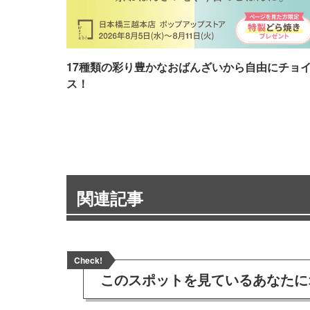
17種類の彩り豊かなおばんざいから自由にチョ
ス！
関連記事
Check!
このスポットを見ている
あなたに