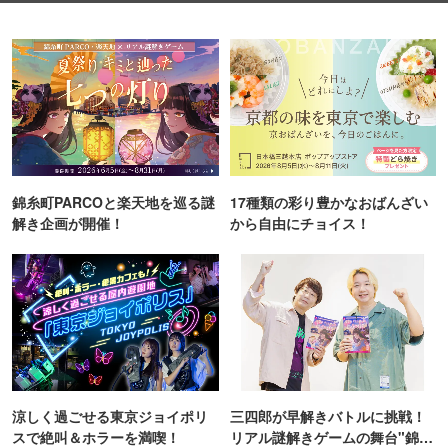
錦糸町PARCOと楽天地を巡る謎
17種類の彩り豊かなおばんざい
解き企画が開催！
から自由にチョイス！
涼しく過ごせる東京ジョイポリ
三四郎が早解きバトルに挑戦！
スで絶叫＆ホラーを満喫！
リアル謎解きゲームの舞台"錦糸