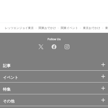
レッツエンジョイ東京
関東おでかけ
関東イベント
東京おでかけ
東
Follow Us
記事
イベント
特集
その他