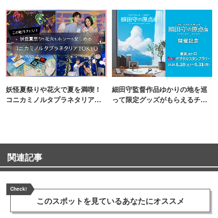
町PARCO・楽天地"を巡る！
妖怪夏祭りや花火で夏を満喫！
細田守監督作品ゆかりの地を巡
コニカミノルタプラネタリア
って限定グッズがもらえるチャ
TOKYO
ンス！
関連記事
Check!
このスポットを見ている
あなたにオススメ