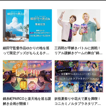
細田守監督作品ゆかりの地を巡
三四郎が早解きバトルに挑戦！
って限定グッズがもらえるチャ
リアル謎解きゲームの舞台"錦糸
ンス！
町PARCO・楽天地"を巡る！
錦糸町PARCOと楽天地を巡る謎
妖怪夏祭りや花火で夏を満喫！
解き企画が開催！
コニカミノルタプラネタリア