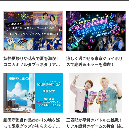
妖怪夏祭りや花火で夏を満喫！
涼しく過ごせる東京ジョイポリ
コニカミノルタプラネタリア
スで絶叫＆ホラーを満喫！
TOKYO
細田守監督作品ゆかりの地を巡
三四郎が早解きバトルに挑戦！
って限定グッズがもらえるチャ
リアル謎解きゲームの舞台"錦糸