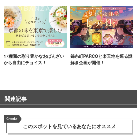
ンス！
町PARCO・楽天地"を巡る！
17種類の彩り豊かなおばんざい
錦糸町PARCOと楽天地を巡る謎
から自由にチョイス！
解き企画が開催！
関連記事
Check!
このスポットを見ている
あなたにオススメ