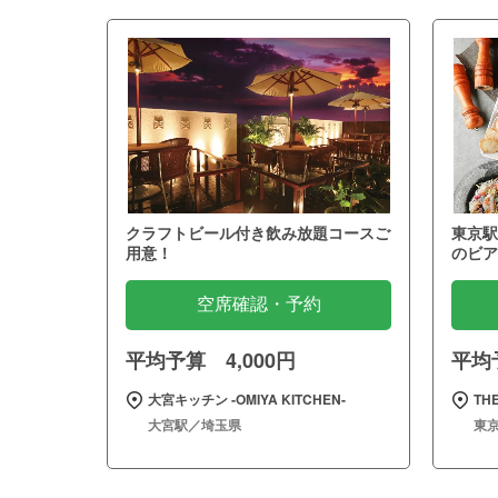
クラフトビール付き飲み放題コースご
東京駅
用意！
のビア
空席確認・予約
平均予算 4,000円
平均予
大宮キッチン ‐OMIYA KITCHEN‐
THE
大宮駅／埼玉県
東