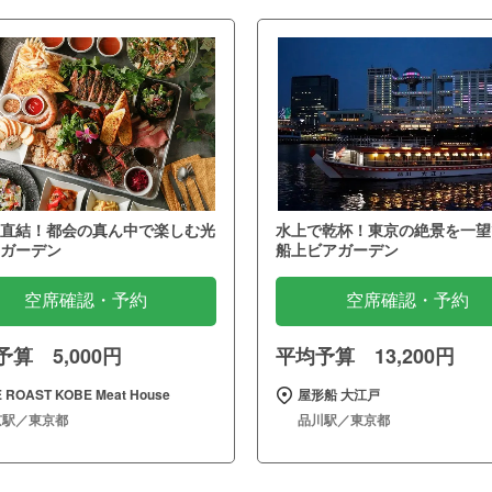
直結！都会の真ん中で楽しむ光
水上で乾杯！東京の絶景を一望
ガーデン
船上ビアガーデン
空席確認・予約
空席確認・予約
算 5,000円
平均予算 13,200円
 ROAST KOBE Meat House
屋形船 大江戸
京駅／東京都
品川駅／東京都