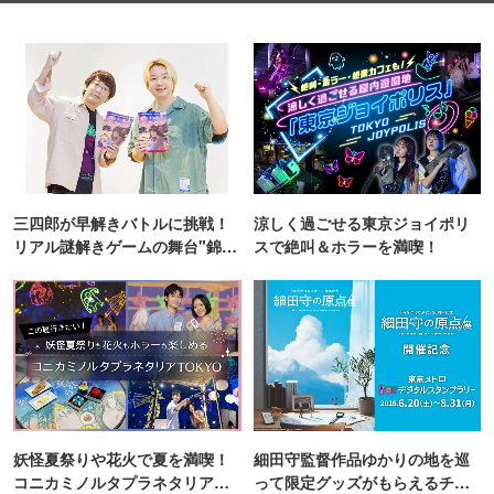
三四郎が早解きバトルに挑戦！
涼しく過ごせる東京ジョイポリ
リアル謎解きゲームの舞台"錦糸
スで絶叫＆ホラーを満喫！
町PARCO・楽天地"を巡る！
妖怪夏祭りや花火で夏を満喫！
細田守監督作品ゆかりの地を巡
コニカミノルタプラネタリア
って限定グッズがもらえるチャ