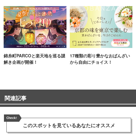
TOKYO
ンス！
錦糸町PARCOと楽天地を巡る謎
17種類の彩り豊かなおばんざい
解き企画が開催！
から自由にチョイス！
関連記事
Check!
このスポットを見ている
あなたにオススメ