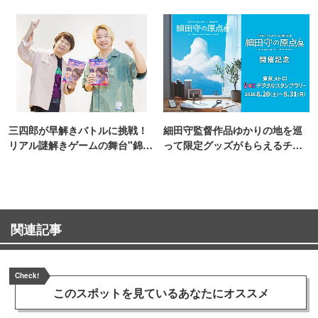
三四郎が早解きバトルに挑戦！
細田守監督作品ゆかりの地を巡
リアル謎解きゲームの舞台"錦糸
って限定グッズがもらえるチャ
町PARCO・楽天地"を巡る！
ンス！
関連記事
Check!
このスポットを見ている
あなたにオススメ