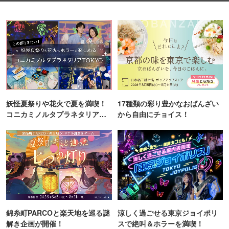
妖怪夏祭りや花火で夏を満喫！
17種類の彩り豊かなおばんざい
コニカミノルタプラネタリア
から自由にチョイス！
TOKYO
錦糸町PARCOと楽天地を巡る謎
涼しく過ごせる東京ジョイポリ
解き企画が開催！
スで絶叫＆ホラーを満喫！