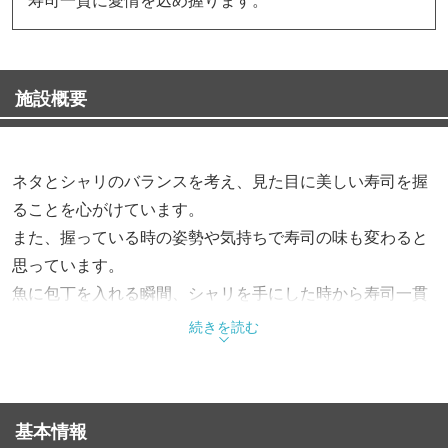
施設概要
ネタとシャリのバランスを考え、見た目に美しい寿司を握
ることを心がけています。
また、握っている時の姿勢や気持ちで寿司の味も変わると
思っています。
魚に包丁を入れる瞬間、シャリを手にした時から寿司一貫
が仕上がった美しさや味わいを想像し、握る瞬間にもこだ
続きを読む
わっていきます。
寿司一貫に対する愛情、寿司を握る時の空間、ネタが特に
良い状態、熟成度、温度。
基本情報
お客様が、寿司を口にした時のシャリのほぐれる瞬間のシ