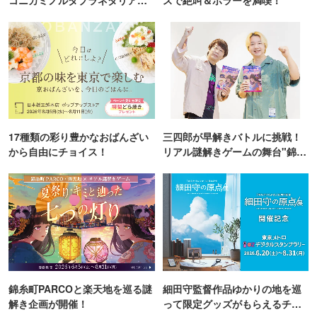
TOKYO
17種類の彩り豊かなおばんざい
三四郎が早解きバトルに挑戦！
から自由にチョイス！
リアル謎解きゲームの舞台"錦糸
町PARCO・楽天地"を巡る！
錦糸町PARCOと楽天地を巡る謎
細田守監督作品ゆかりの地を巡
解き企画が開催！
って限定グッズがもらえるチャ