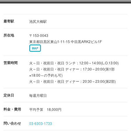
ャリの温度とお米の旨味、見た目の美しさ、板前の気持ち
が一体化することで、お客様の笑顔が見れると考えており
ます。
最寄駅
池尻大橋駅
笑顔を求めて寿司を握らさせて頂きます。
所在地
〒153-0043
東京都目黒区東山1-11-15 中目黒ARK2ビル1F
MAP
営業時間
火～日・祝前日・祝日 ランチ：12:00～14:00(L.O.13:00)
火～日・祝前日・祝日 ディナー：17:30～20:00(第1部
※18:00～の予約も可)
火～日・祝前日・祝日 ディナー：20:30～23:00(第2部)
定休日
毎週月曜日
料金・費用
平均予算 18,000円
問い合わせ
03-6303-1733