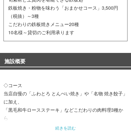
鉄板焼き・粉物を味わう「おまかせコース」3,500円
（税抜）～3種
こだわりの鉄板焼きメニュー20種
10名様～貸切のご利用承ります
施設概要
◇コース
当店自慢の「ふわとろ とんぺい焼き」や「名物 焼き餃子」
に加え、
「黒毛和牛ロースステーキ」などこだわりの肉料理3種か
ら
メインをお選びいただける「おまかせコース」3,500円（税
続きを読む