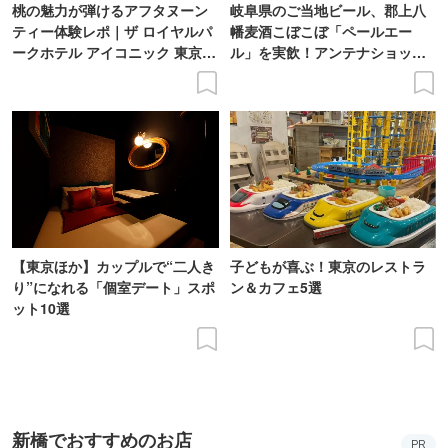
桃の魅力が弾けるアフタヌーン
岐阜県のご当地ビール、郡上八
ティー体験レポ｜ザ ロイヤルパ
幡麦酒こぼこぼ「ペールエー
ークホテル アイコニック 東京汐
ル」を実飲！アンテナショップ
留
で買えるビール特集
【東京ほか】カップルで“二人き
子どもが喜ぶ！東京のレストラ
り”になれる「個室デート」スポ
ン＆カフェ5選
ット10選
新橋でおすすめのお店
PR