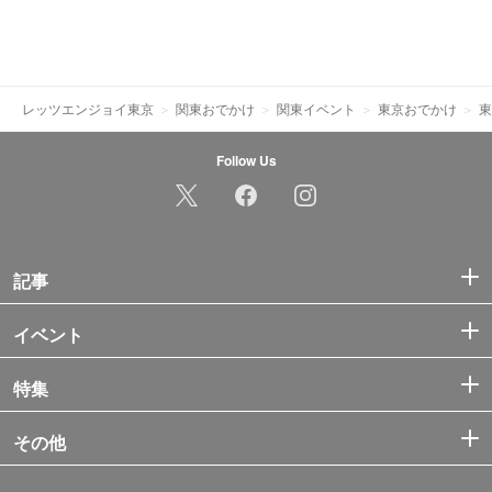
レッツエンジョイ東京
関東おでかけ
関東イベント
東京おでかけ
東
Follow Us
記事
イベント
特集
その他