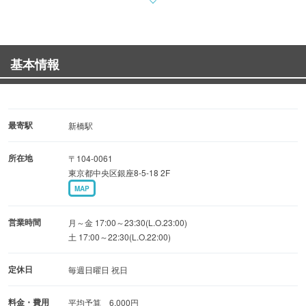
抜）～3種をご用意。
◇鉄板焼き
基本情報
毎日築地で仕入れる「車海老」1,000円など豊かな風味な新
鮮魚介をご堪能いただけます。
「キノコおまかせ盛り」1,200円（全て税抜）など
季節の味わいをお楽しみいただける旬素材も多種ご用意。
最寄駅
新橋駅
所在地
〒104-0061
◇粉物・一品料理
東京都中央区銀座8-5-18 2F
新鮮で濃厚な黄身を使用した「牛スジ玉」1,000円や
MAP
ふわふわの生地に旨みたっぷりの新鮮魚介の
「海鮮ミックス玉」1,200円（全て税抜）のほか
営業時間
月～金 17:00～23:30(L.O.23:00)
38種をお楽しみいただけます。
土 17:00～22:30(L.O.22:00)
定休日
毎週日曜日 祝日
◇お席
各種ご宴会に最適な貸切は10名様～ご利用可能。
料金・費用
平均予算 6,000円