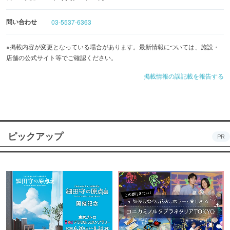
「貸切プラン」6,000円（税抜）～はご予算、人数、メニュ
ー等お気軽にご相談ください。
問い合わせ
03-5537-6363
※掲載内容が変更となっている場合があります。最新情報については、施設・
店舗の公式サイト等でご確認ください。
掲載情報の誤記載を報告する
ピックアップ
PR