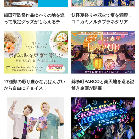
細田守監督作品ゆかりの地を巡
妖怪夏祭りや花火で夏を満喫！
って限定グッズがもらえるチャ
コニカミノルタプラネタリア
ンス！
TOKYO
17種類の彩り豊かなおばんざい
錦糸町PARCOと楽天地を巡る謎
から自由にチョイス！
解き企画が開催！