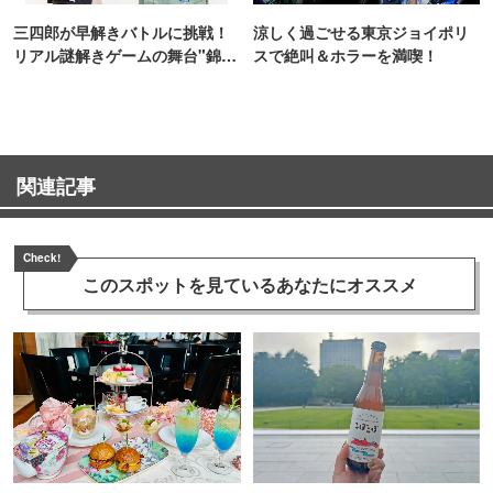
三四郎が早解きバトルに挑戦！
涼しく過ごせる東京ジョイポリ
リアル謎解きゲームの舞台"錦糸
スで絶叫＆ホラーを満喫！
町PARCO・楽天地"を巡る！
関連記事
Check!
このスポットを見ている
あなたにオススメ