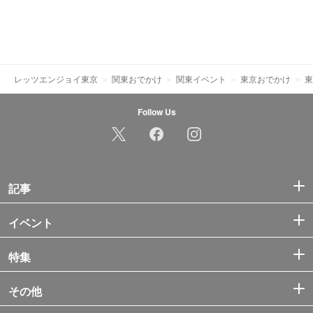
レッツエンジョイ東京
関東おでかけ
関東イベント
東京おでかけ
東
Follow Us
記事
イベント
特集
その他