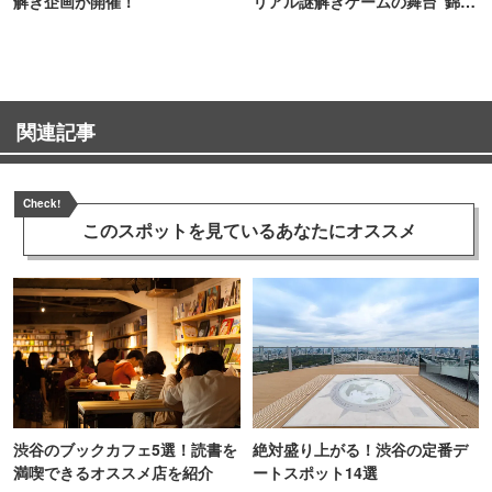
解き企画が開催！
リアル謎解きゲームの舞台"錦糸
町PARCO・楽天地"を巡る！
関連記事
Check!
このスポットを見ている
あなたにオススメ
渋谷のブックカフェ5選！読書を
絶対盛り上がる！渋谷の定番デ
満喫できるオススメ店を紹介
ートスポット14選