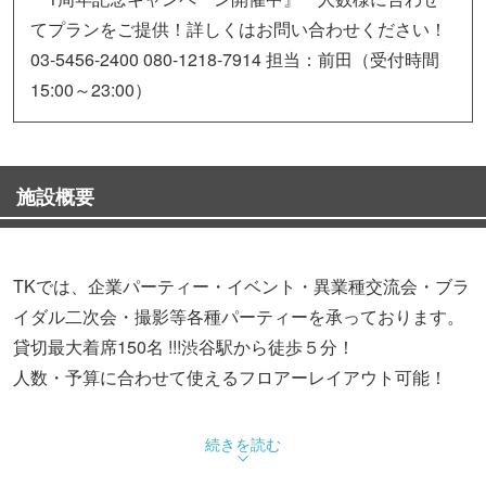
てプランをご提供！詳しくはお問い合わせください！
03-5456-2400 080-1218-7914 担当：前田（受付時間
15:00～23:00）
施設概要
TKでは、企業パーティー・イベント・異業種交流会・ブラ
イダル二次会・撮影等各種パーティーを承っております。
貸切最大着席150名 !!!渋谷駅から徒歩５分！
人数・予算に合わせて使えるフロアーレイアウト可能！
★【コース】2時間飲み放題・料理付コースがお一人様
続きを読む
￥4000から選べる豊富なコース