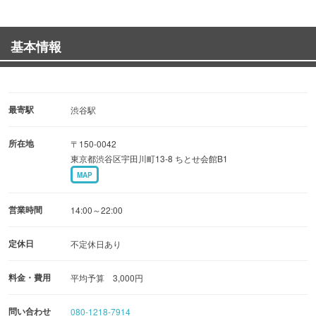
★【設備】音響照明共にプロ使用！ 大型モニター9台、
４Kカメラにてライブ映像出力可能！
基本情報
★【演出】特殊効果演出、シャンパンタワー、低温度花
火、リムジン送迎も多数取り揃え！
★【専属】年間100件以上のパーティーをプロデュースし
ている専属プランナーが在中なので初めての貸切も安心お
最寄駅
渋谷駅
気軽にご相談下さい。
所在地
〒150-0042
東京都渋谷区宇田川町13-8 ちとせ会館B1
店舗の雰囲気がわかる動画はこちらからチェック!!
MAP
https://youtu.be/y-NJfEarjJk
営業時間
14:00～22:00
定休日
不定休日あり
料金・費用
平均予算 3,000円
問い合わせ
080-1218-7914