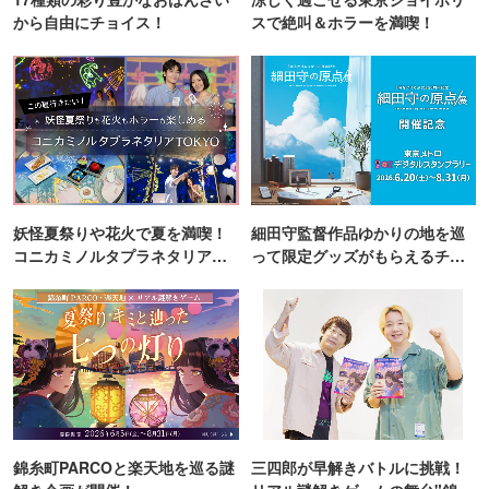
から自由にチョイス！
スで絶叫＆ホラーを満喫！
妖怪夏祭りや花火で夏を満喫！
細田守監督作品ゆかりの地を巡
コニカミノルタプラネタリア
って限定グッズがもらえるチャ
TOKYO
ンス！
錦糸町PARCOと楽天地を巡る謎
三四郎が早解きバトルに挑戦！