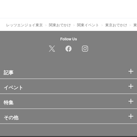
レッツエンジョイ東京
関東おでかけ
関東イベント
東京おでかけ
東
Follow Us
記事
イベント
特集
その他