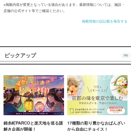
用ください！
※掲載内容が変更となっている場合があります。最新情報については、施設・
店舗の公式サイト等でご確認ください。
掲載情報の誤記載を報告する
ピックアップ
PR
錦糸町PARCOと楽天地を巡る謎
17種類の彩り豊かなおばんざい
解き企画が開催！
から自由にチョイス！