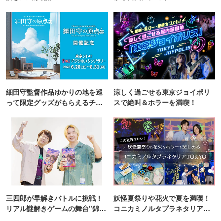
細田守監督作品ゆかりの地を巡
涼しく過ごせる東京ジョイポリ
って限定グッズがもらえるチャ
スで絶叫＆ホラーを満喫！
ンス！
三四郎が早解きバトルに挑戦！
妖怪夏祭りや花火で夏を満喫！
リアル謎解きゲームの舞台"錦糸
コニカミノルタプラネタリア
町PARCO・楽天地"を巡る！
TOKYO