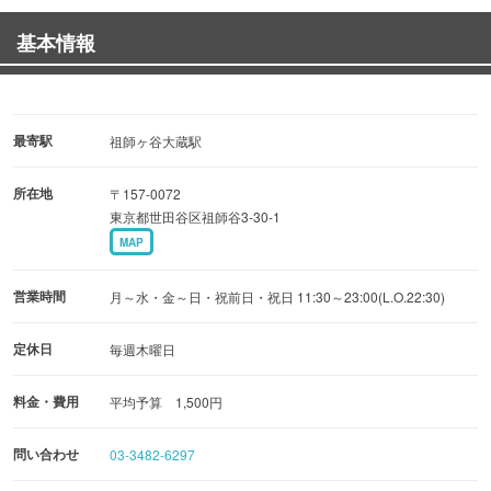
■おすすめ料理
基本情報
・マーボドーフ／640円（税込）
┗四川料理の要！唐辛子と山椒をきかせた店長おすすめの
逸品♪
刺激的な辛みとひき肉の旨味をお豆腐が優しく包み込み
最寄駅
祖師ヶ谷大蔵駅
ます。
所在地
〒157-0072
東京都世田谷区祖師谷3-30-1
・海老のチリソース炒め／1,550円（税込）
MAP
┗エビの旨味と甘辛ソースが絡み合って、いくらでもお箸
が進んでしまいます♪
営業時間
月～水・金～日・祝前日・祝日 11:30～23:00(L.O.22:30)
大人から子供まで楽しめる人気メニューです◎
定休日
毎週木曜日
■広々とした店内
料金・費用
平均予算 1,500円
1階と2階にお席をご用意！テーブル席のみで構成されてお
ります。
問い合わせ
03-3482-6297
2階はまるごと貸切もOK！親戚の集まりや各種宴会にご利