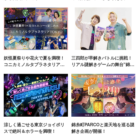
ンス！
妖怪夏祭りや花火で夏を満喫！
三四郎が早解きバトルに挑戦！
コニカミノルタプラネタリア
リアル謎解きゲームの舞台"錦糸
TOKYO
町PARCO・楽天地"を巡る！
涼しく過ごせる東京ジョイポリ
錦糸町PARCOと楽天地を巡る謎
スで絶叫＆ホラーを満喫！
解き企画が開催！