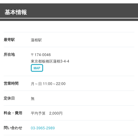
黒毛和牛本来の「肉味」「風味」「旨味」をお好みの部位
基本情報
でお楽しみください。
■ しゃぶしゃぶ・すきやき ■
・しゃぶしゃぶ
最寄駅
蓮根駅
特製スープにさっとくぐらせ、余分な脂肪分を落とし和牛
所在地
〒174-0046
の旨味が逃げないうちに
東京都板橋区蓮根3-4-4
「胡麻たれ」または「ポン酢たれ」でお召し上がり下さ
MAP
い。
営業時間
月～日 11:00～22:00
・すきやき
肉汁の旨さを活かす関東風すきやき
定休日
無
緑豊かな大自然の中で厳選された飼料で元気に育った鶏か
料金・費用
平均予算 2,000円
ら生まれた新鮮な奥久慈卵を使用
問い合わせ
03-3965-2989
■ バラエティ ■