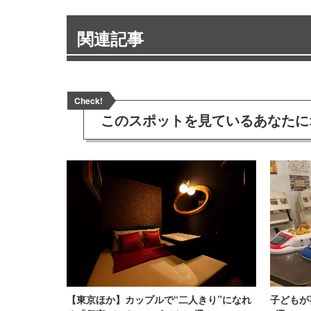
関連記事
Check!
このスポットを見ている
あなたに
【東京ほか】カップルで“二人きり”になれ
子どもが