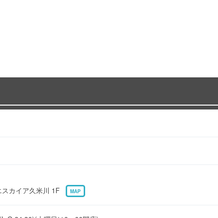
 エスカイア久米川 1F
MAP