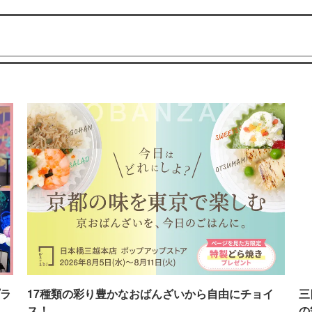
ラ
17種類の彩り豊かなおばんざいから自由にチョイ
三
ス！
の