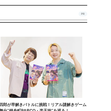
PR
四郎が早解きバトルに挑戦！リアル謎解きゲーム
舞台"錦糸町PARCO・楽天地"を巡る！