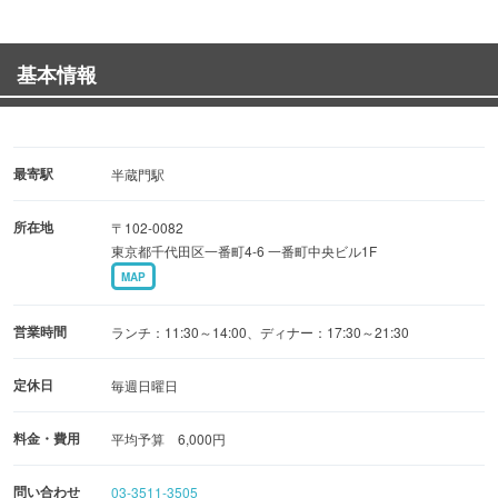
アットホームな雰囲気は貸切に◎
着席で最大26名様まで、立食なら35名様まで貸切できま
基本情報
す！
Partyはもちろん結婚式2次会にもおすすめです。
◆コース
最寄駅
半蔵門駅
【お得】旬な食材の9品☆飲み放題付きパーティプラン
所在地
〒102-0082
6,500円（税込）
東京都千代田区一番町4-6 一番町中央ビル1F
【特製】飲み放題付きパーティプラン 4,500円（税込）
MAP
【ラ・ネージュコース】3,900円（税込）
その他にも自慢のコースご用意しています。
営業時間
ランチ：11:30～14:00、ディナー：17:30～21:30
◆お店のおすすめ料理
定休日
毎週日曜日
【本日のお肉料理】…AランチとBランチのメイン料理で
料金・費用
平均予算 6,000円
す。
香ばしく焼き上げた、ボリューミーなお肉料理は人気の一
問い合わせ
03-3511-3505