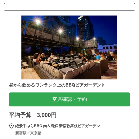
昼から飲めるワンランク上のBBQビアガーデン♪
空席確認・予約
平均予算 3,000円
絶景手ぶらBBQ 肉＆海鮮 新宿歌舞伎ビアガーデン
新宿駅／東京都