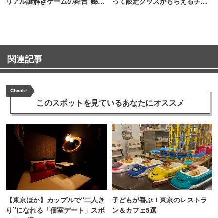
リアル謎解きゲームの舞台"錦糸
って限定グッズがもらえるチャ
町PARCO・楽天地"を巡る！
ンス！
関連記事
Check!
このスポットを見ている
あなたにオススメ
【東京ほか】カップルで“二人き
子どもが喜ぶ！東京のレストラ
り”になれる「個室デート」スポ
ン＆カフェ5選