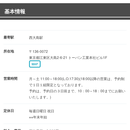
多目的にご利用頂けます！
基本情報
★Cafe＆Restaurant2013年１月号092ページに掲載中★
●歓送迎会＆女子会・ママ会などに人気の有機野菜コース
最寄駅
西大島駅
は全6品2,500円
所在地
〒136-0072
～飲放題付きで4,000円～
東京都江東区大島2-6-21 トーバン工業本社ビル1F
●住吉猿江恩賜公園近く 個室有り
MAP
●有機栽培野菜で作る料理の数々300円～
●厳選したワインとカクテルの数々400円～
営業時間
月～土 11:00～18:00(L.O.17:30)(18:00以降の営業は、予約制
●アフターヌーンの女子会は茶話会コースがおすすめ！
で１日１組限定となっております。
予約は、予約日の３日前まで、10：00～18：00までにお願い
●テイクアウトメニュー有り
いたします。)
●無料駐車場も2台分有り
定休日
毎週日曜日 祝日
※※年末年始