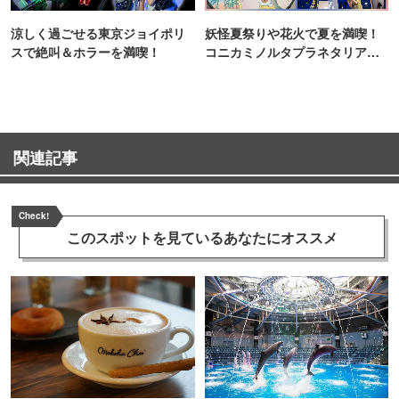
涼しく過ごせる東京ジョイポリ
妖怪夏祭りや花火で夏を満喫！
スで絶叫＆ホラーを満喫！
コニカミノルタプラネタリア
TOKYO
関連記事
Check!
このスポットを見ている
あなたにオススメ