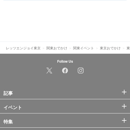
レッツエンジョイ東京
関東おでかけ
関東イベント
東京おでかけ
東
Follow Us
記事
イベント
特集