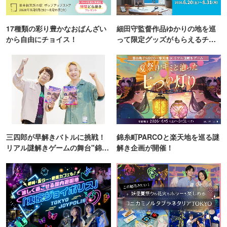
17種類の彩り豊かなおばんざい
細田守監督作品ゆかりの地を巡
から自由にチョイス！
って限定グッズがもらえるチャ
ンス！
三四郎が早解きバトルに挑戦！
錦糸町PARCOと楽天地を巡る謎
リアル謎解きゲームの舞台"錦糸
解き企画が開催！
町PARCO・楽天地"を巡る！