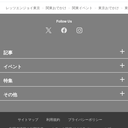
レッツエンジョイ東京
関東おでかけ
関東イベント
東京おでかけ
東
Follow Us
記事
イベント
特集
その他
サイトマップ
利用規約
プライバシーポリシー