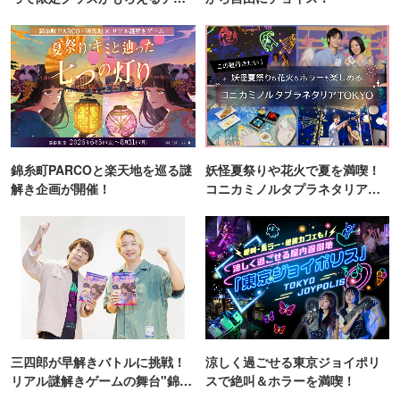
ンス！
錦糸町PARCOと楽天地を巡る謎
妖怪夏祭りや花火で夏を満喫！
解き企画が開催！
コニカミノルタプラネタリア
TOKYO
三四郎が早解きバトルに挑戦！
涼しく過ごせる東京ジョイポリ
リアル謎解きゲームの舞台"錦糸
スで絶叫＆ホラーを満喫！
町PARCO・楽天地"を巡る！