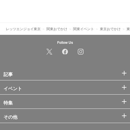
レッツエンジョイ東京
関東おでかけ
関東イベント
東京おでかけ
東
Follow Us
記事
イベント
特集
その他