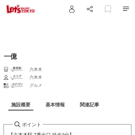
一億
六本木
六本木
グルメ
施設概要
基本情報
関連記事
ポイント
【六本木駅 7番出口 徒歩2分】