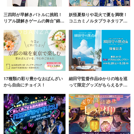
三四郎が早解きバトルに挑戦！
妖怪夏祭りや花火で夏を満喫！
リアル謎解きゲームの舞台"錦糸
コニカミノルタプラネタリア
町PARCO・楽天地"を巡る！
TOKYO
17種類の彩り豊かなおばんざい
細田守監督作品ゆかりの地を巡
から自由にチョイス！
って限定グッズがもらえるチャ
ンス！