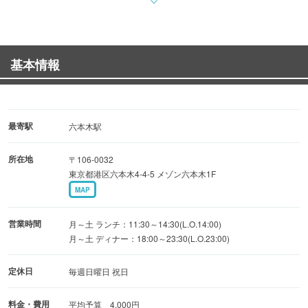
ミッドタウンすぐそば。《マグロ生姜焼き丼定食》がおす
すめ。
■元祖トーフステーキ■
基本情報
ほぼ100％のお客様がご注文される不動の人気メニュー
本当に美味しいものを気取らずに食べたい方、ぜひ一度い
らしてください。
ランチでトーフステーキが食べられるコースができまし
最寄駅
六本木駅
た。詳しくはHPをご覧ください
所在地
〒106-0032
→http://ichioku1968.jimdo.com
東京都港区六本木4-4-5 メゾン六本木1F
MAP
営業時間
月～土 ランチ：11:30～14:30(L.O.14:00)
月～土 ディナー：18:00～23:30(L.O.23:00)
定休日
毎週日曜日 祝日
料金・費用
平均予算 4,000円