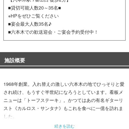
■貸切可能人数20～35名■
※HPをぜひご覧ください
■宴会最大人数35名♪
■六本木での歓送迎会・ご宴会予約受付中！
施設概要
1968年創業。入れ替えの激しい六本木の地でひっそりと愛
され続け、もうすぐ半世紀になろうとしています。看板メ
ニューは「トーフステーキ」。かつてはあの有名ギターリ
スト《カルロス・サンタナ》もこれを食べに一億を訪れま
した。
■「一億」のランチ■
続きを読む