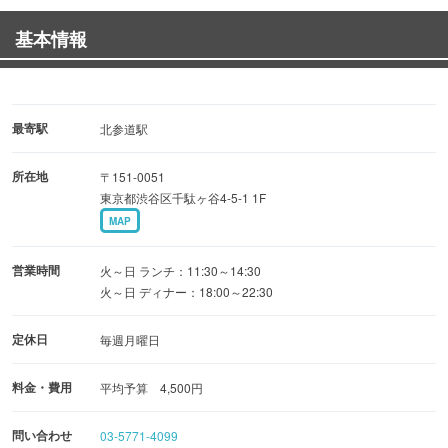
テラス付の広々店内を貸切でもご利用いただけます♪♪
基本情報
★【期間限定】ハウスワイン赤・白 飲み放題始めまし
た！！
お一人様1,500円（２時間）
最寄駅
北参道駅
たくさん飲んで、たくさん食べて下さい。
所在地
〒151-0051
東京都渋谷区千駄ヶ谷4-5-1 1F
★限定宴会コース 4,000円から！！
MAP
プロジェクター・８３インチ大スクリーン・マイク・アン
プ等完備！！
営業時間
火～日 ランチ：11:30～14:30
飲み放題プランも用意しています♪
火～日 ディナー：18:00～22:30
内容・予約状況など、気軽にお問い合わせ下さい。
定休日
毎週月曜日
０３－５７７１－４０９９
料金・費用
平均予算 4,500円
問い合わせ
03-5771-4099