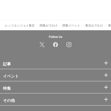
レッツエンジョイ東京
関東おでかけ
関東イベント
東京おでかけ
東
Follow Us
記事
イベント
特集
その他