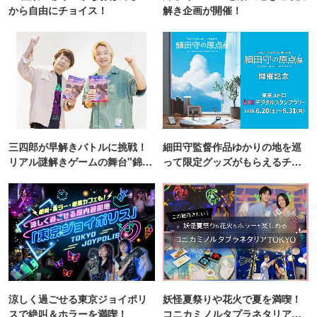
から自由にチョイス！
解き企画が開催！
三四郎が早解きバトルに挑戦！
細田守監督作品ゆかりの地を巡
リアル謎解きゲームの舞台"錦糸
って限定グッズがもらえるチャ
町PARCO・楽天地"を巡る！
ンス！
涼しく過ごせる東京ジョイポリ
妖怪夏祭りや花火で夏を満喫！
スで絶叫＆ホラーを満喫！
コニカミノルタプラネタリア