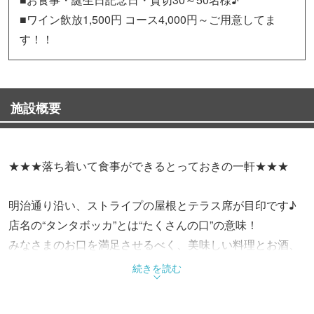
■ワイン飲放1,500円 コース4,000円～ご用意してま
す！！
施設概要
★★★落ち着いて食事ができるとっておきの一軒★★★
明治通り沿い、ストライプの屋根とテラス席が目印です♪
店名の“タンタボッカ”とは“たくさんの口”の意味！
みなさまのお口を満足させるべく、美味しい料理とお酒、
陽気なスタッフが皆様のお越しをお待ちしています！！
続きを読む
お食事はもちろん、各種パーティーにもおすすめ！