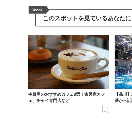
Check!
このスポットを見ている
あなたに
中目黒のおすすめカフェ8選！古民家カフ
【品川】
ェ、チャイ専門店など
番から話