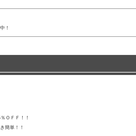
中！
5％ＯＦＦ！！
き簡単！！