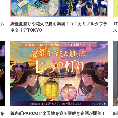
ム
妖怪夏祭りや花火で夏を満喫！コニカミノルタプラ
1
ネタリアTOKYO
ス
を
錦糸町PARCOと楽天地を巡る謎解き企画が開催！
細