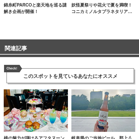
錦糸町PARCOと楽天地を巡る謎
妖怪夏祭りや花火で夏を満喫！
解き企画が開催！
コニカミノルタプラネタリア
TOKYO
関連記事
Check!
このスポットを見ている
あなたにオススメ
桃の魅力が弾けるアフタヌーン
岐阜県のご当地ビール、郡上八