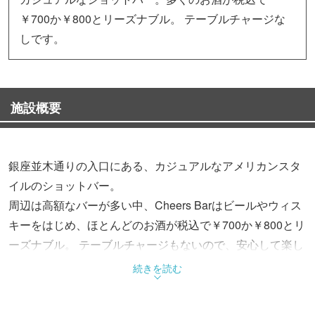
￥700か￥800とリーズナブル。 テーブルチャージな
しです。
施設概要
銀座並木通りの入口にある、カジュアルなアメリカンスタ
イルのショットバー。
周辺は高額なバーが多い中、Cheers Barはビールやウィス
キーをはじめ、ほとんどのお酒が税込で￥700か￥800とリ
ーズナブル。 テーブルチャージもないので、安心して楽し
めます。 4つのテーブルは移動が自由なので、大人数でも
続きを読む
みんなで一緒に楽しめます。 入口がちょっと分かりにくい
隠れたお店は、銀座・新橋エリア屈指のコストパフォーマ