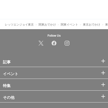
レッツエンジョイ東京
関東おでかけ
関東イベント
東京おでかけ
東
Follow Us
記事
イベント
特集
その他