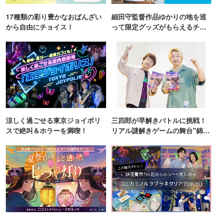
17種類の彩り豊かなおばんざい
細田守監督作品ゆかりの地を巡
から自由にチョイス！
って限定グッズがもらえるチャ
ンス！
涼しく過ごせる東京ジョイポリ
三四郎が早解きバトルに挑戦！
スで絶叫＆ホラーを満喫！
リアル謎解きゲームの舞台"錦糸
町PARCO・楽天地"を巡る！