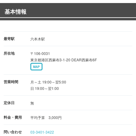
5,500円コース（税込） 料理7品
基本情報
5,000円コース（税込） 料理7品
4,500円コース（税込） 料理5品※飲み放題にワイン含ま
ず
最寄駅
六本木駅
飲み放題のみもご用意しています！
所在地
〒106-0031
→2時間3,780円（税込）
東京都港区西麻布3-1-20 DEAR西麻布6F
MAP
営業時間
月～土 19:00～翌5:00
日 19:00～翌1:00
定休日
無
料金・費用
平均予算 3,000円
問い合わせ
03-3401-3422