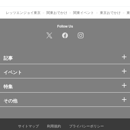
レッツエンジョイ東京
関東おでかけ
関東イベント
東京おでかけ
東
Follow Us
記事
イベント
特集
その他
サイトマップ
利用規約
プライバシーポリシー