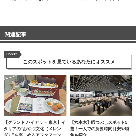
TOKYO
関連記事
Check!
このスポットを見ている
あなたにオススメ
【グランド ハイアット 東京】イ
【六本木】暇つぶしスポット5
タリアの“おやつ文化（メレン
選！一人での所要時間目安や特
ダ）”を楽しめるアフタヌーンテ
色も紹介