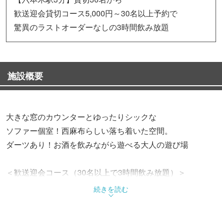
歓送迎会貸切コース5,000円～30名以上予約で
驚異のラストオーダーなしの3時間飲み放題
施設概要
大きな窓のカウンターとゆったりシックな
ソファー個室！西麻布らしい落ち着いた空間。
ダーツあり！お酒を飲みながら遊べる大人の遊び場
＜歓送迎会コース（30名以上で3時間飲み放題）＞
5,500円コース（税込） 料理8品
続きを読む
5,000円コース（税込） 料理7品
＜飲み会合コンコース＞2時間飲み放題