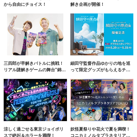
から自由にチョイス！
解き企画が開催！
三四郎が早解きバトルに挑戦！
細田守監督作品ゆかりの地を巡
リアル謎解きゲームの舞台"錦糸
って限定グッズがもらえるチャ
町PARCO・楽天地"を巡る！
ンス！
涼しく過ごせる東京ジョイポリ
妖怪夏祭りや花火で夏を満喫！
スで絶叫＆ホラーを満喫！
コニカミノルタプラネタリア