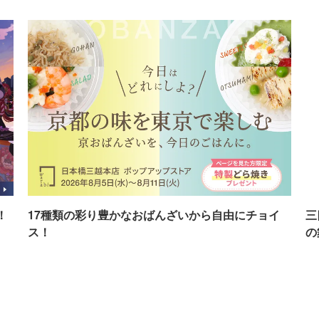
！
17種類の彩り豊かなおばんざいから自由にチョイ
三
ス！
の