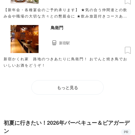
【新年会・各種宴会のご予約承ります】 ★気の合う仲間達との飲
み会や職場の大切な方々との懇親会に ★飲み放題付きコースあ
り！ ★御予約はお電話にて承ります!
鳥衛門
新宿駅
新宿かくれ家 路地のつきあたりに鳥衛門！ おでんと焼き鳥でお
いしいお酒をどうぞ！
もっと見る
初夏に行きたい！2026年バーベキュー＆ビアガーデ
ン
PR