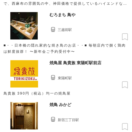
で、西麻布の雰囲気の中、神田価格で提供しているハイエンドな炭
火焼鳥屋です。
むろまち 鳥や
三越前駅
■・・日本橋の隠れ家的な焼き鳥のお店・・■ 毎朝店内で捌く鶏肉
は鮮度抜群！ 〜新年会ご予約受付中〜
焼鳥屋 鳥貴族 東陽町駅前店
東陽町駅
鳥貴族 390円（税込）均一の焼鳥屋
焼鳥 みかど
新宿三丁目駅