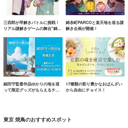
三四郎が早解きバトルに挑戦！
錦糸町PARCOと楽天地を巡る謎
リアル謎解きゲームの舞台"錦糸
解き企画が開催！
町PARCO・楽天地"を巡る！
細田守監督作品ゆかりの地を巡
17種類の彩り豊かなおばんざい
って限定グッズがもらえるチャ
から自由にチョイス！
ンス！
東京 焼鳥のおすすめスポット