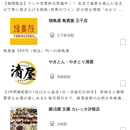
【期間限定】ランチ営業終日実施中！！ 名店で修業を積んだ店主
が丁寧に焼き上げる焼鳥×世界のワイン 匠の技を堪能『みかど お
まかせコース』10.450円
焼鳥屋 鳥貴族 王子店
王子駅前駅
鳥貴族 390円（税込）均一の焼鳥屋
やきとん・やきとり清屋
馬喰町駅
【JR馬喰町駅C1出口から徒歩1分！赤提灯が目印】 串焼きと種類
豊富なお酒が楽しめる♪ 毎日朝引きで、鮮度抜群のお肉を本格備長
炭焼きにて堪能。
鍛冶屋 文蔵 カレッタ汐留店
汐留駅