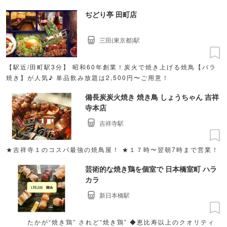
ぢどり亭 田町店
三田(東京都)駅
【駅近/田町駅3分】 昭和60年創業！炭火で焼き上げる焼鳥【バラ
焼き】が人気♪ 単品飲み放題は2,500円〜ご用意！
備長炭炭火焼き 焼き鳥 しょうちゃん 吉祥
寺本店
吉祥寺駅
★吉祥寺１のコスパ最強の焼鳥屋！ ★１７時〜翌朝7時まで営業！
芸術的な焼き鶏を個室で 日本橋室町 ハラ
カラ
新日本橋駅
たかが“焼き鶏” されど“焼き鶏” ◆恵比寿以上のクオリティ