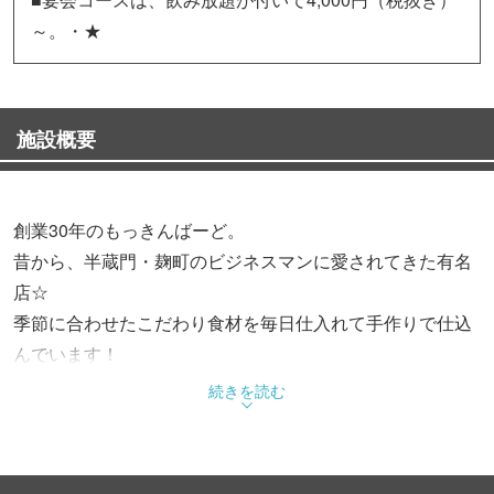
～。・★
施設概要
創業30年のもっきんばーど。
昔から、半蔵門・麹町のビジネスマンに愛されてきた有名
店☆
季節に合わせたこだわり食材を毎日仕入れて手作りで仕込
んでいます！
新鮮な鶏ささ身・紀州の梅肉・青じその葉で焼いた「ささ
続きを読む
み焼」を始め、
品数豊富な創作串焼きは絶品です♪
牛タン料理も名物。とろける柔らかさの「ゆでタン」はわ