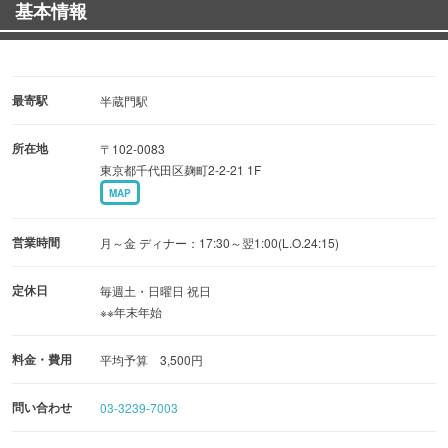
基本情報
さびで召し上がって下さい。
★.。.:*・★.。.:*・★.。.:*・★.。.:*・★.。.:*・★.。.:*・
★.。.:*・
最寄駅
半蔵門駅
≪忘新年会、歓送迎会、ご宴会ご予約承ります≫
所在地
〒102-0083
ご宴会はコースは、2時間の飲み放題がついて、4,000円
東京都千代田区麹町2-2-21 1F
（税抜き）～♪
MAP
ご宴会は6名様～OK！内容はご希望も賜ります！
★.。.:*・★.。.:*・★.。.:*・★.。.:*・★.。.:*・★.。.:*・
営業時間
月～金 ディナー：17:30～翌1:00(L.O.24:15)
★.。.:*・
定休日
毎週土・日曜日 祝日
※※年末年始
料金・費用
平均予算 3,500円
問い合わせ
03-3239-7003