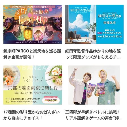
TOKYO
錦糸町PARCOと楽天地を巡る謎
細田守監督作品ゆかりの地を巡
解き企画が開催！
って限定グッズがもらえるチャ
ンス！
17種類の彩り豊かなおばんざい
三四郎が早解きバトルに挑戦！
から自由にチョイス！
リアル謎解きゲームの舞台"錦糸
町PARCO・楽天地"を巡る！