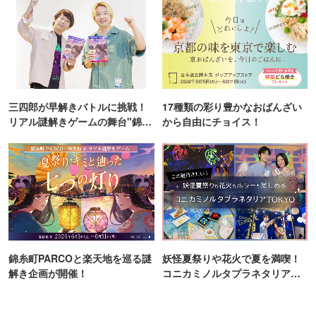
三四郎が早解きバトルに挑戦！
17種類の彩り豊かなおばんざい
リアル謎解きゲームの舞台"錦糸
から自由にチョイス！
町PARCO・楽天地"を巡る！
錦糸町PARCOと楽天地を巡る謎
妖怪夏祭りや花火で夏を満喫！
解き企画が開催！
コニカミノルタプラネタリア
TOKYO