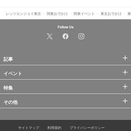
レッツエンジョイ東京
関東おでかけ
関東イベント
東京おでかけ
東
Follow Us
記事
イベント
特集
その他
サイトマップ
利用規約
プライバシーポリシー