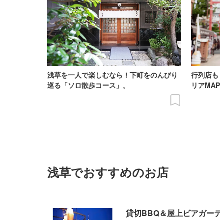
浅草を一人で楽しむなら！下町をのんびり
行列店も
巡る「ソロ散歩コース」。
リアMA
浅草でおすすめのお店
貸切BBQ＆屋上ビアガー