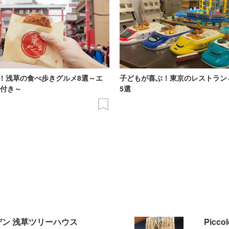
！浅草の食べ歩きグルメ8選～エ
子どもが喜ぶ！東京のレストラン
P付き～
5選
デン 浅草ツリーハウス
Piccol