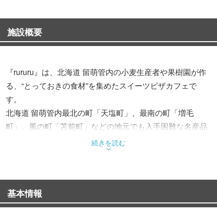
施設概要
『rururu』は、北海道 留萌管内の小麦生産者や果樹園が作
る、“とっておきの食材”を集めたスイーツピザカフェで
す。
北海道 留萌管内最北の町「天塩町」、最南の町「増毛
町」、風の町「苫前町」などの地元でも入手困難な名産品
や、本当は秘密にしたい「とっても とっても美味しい」食
続きを読む
材が盛りだくさん！
果実をふんだんに使用したスイーツピザの他、『風の町』
苫前町産の高級米「ゆめぴりか」を使用した「イチゴ甘
基本情報
酒」などのオリジナルドリンクや、メディアでも話題の留
萌市『井原水産』数の子チーズ「カズチー」を贅沢に使っ