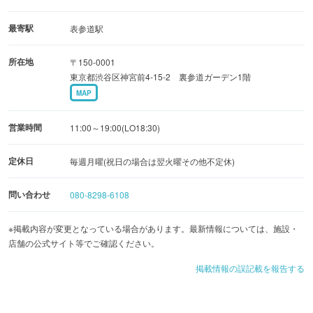
たクワトロフォルマッジ、天塩町『宇野牧場』の「トロケ
ッテ・ウーノ」など楽しめます。ここでしか買えない特産
最寄駅
表参道駅
品の物販コーナー も見逃せません。
所在地
〒150-0001
東京都渋谷区神宮前4-15-2 裏参道ガーデン1階
MAP
営業時間
11:00～19:00(LO18:30)
定休日
毎週月曜(祝日の場合は翌火曜その他不定休)
問い合わせ
080-8298-6108
※掲載内容が変更となっている場合があります。最新情報については、施設・
店舗の公式サイト等でご確認ください。
掲載情報の誤記載を報告する