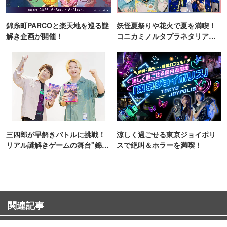
錦糸町PARCOと楽天地を巡る謎
妖怪夏祭りや花火で夏を満喫！
解き企画が開催！
コニカミノルタプラネタリア
TOKYO
三四郎が早解きバトルに挑戦！
涼しく過ごせる東京ジョイポリ
リアル謎解きゲームの舞台"錦糸
スで絶叫＆ホラーを満喫！
町PARCO・楽天地"を巡る！
関連記事