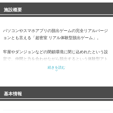
施設概要
パソコンやスマホアプリの脱出ゲームの完全リアルバージ
ョンとも言える「超密室 リアル体験型脱出ゲーム」。
牢屋やダンジョンなどの閉鎖環境に閉じ込めれたという設
定で、仲間と力を合わせながら脱出するという体験型アト
ラクションです。
続きを読む
脱出部屋は、牢屋の中に隠された鍵やアイテムを探して脱
出を図る「牢屋からの脱出」と、張り巡らされたレーザー
基本情報
をかいくぐりながら進む「ダンジョンからの脱出」の2
種。参加人数は2名からで、少人数のシチュエーションに
合わせた仕掛けも多数導入されています。