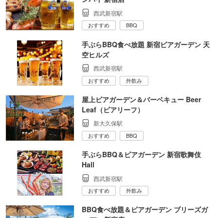
西武新宿駅
おすすめ
BBQ
手ぶらBBQ食べ放題 新宿ビアガーデン 天
空ヒルズ
西武新宿駅
おすすめ
外飲み
屋上ビアガーデン＆バーベキュー Beer
Leaf（ビアリーフ）
新大久保駅
おすすめ
BBQ
手ぶらBBQ＆ビアガーデン 新宿歌舞伎
Hall
西武新宿駅
おすすめ
外飲み
BBQ食べ放題＆ビアガーデン ブリーズガ