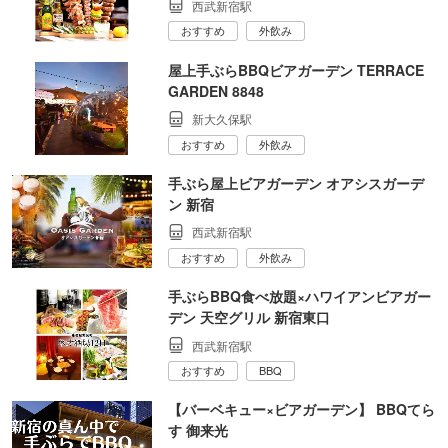
西武新宿駅
おすすめ
外飲み
屋上手ぶらBBQビアガーデン TERRACE
GARDEN 8848
新大久保駅
おすすめ
外飲み
手ぶら屋上ビアガーデン オアシスガーデ
ン 新宿
西武新宿駅
おすすめ
外飲み
手ぶらBBQ食べ放題×ハワイアンビアガー
デン 天空グリル 新宿東口
西武新宿駅
おすすめ
BBQ
【バーベキュー×ビアガーデン】 BBQてら
す 御来光