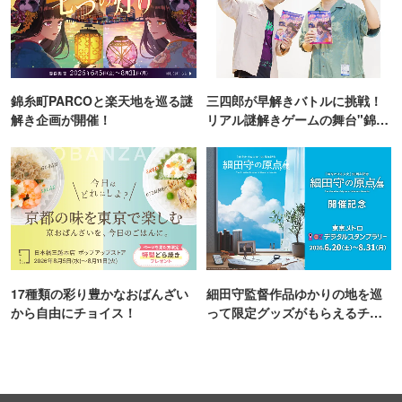
錦糸町PARCOと楽天地を巡る謎
三四郎が早解きバトルに挑戦！
解き企画が開催！
リアル謎解きゲームの舞台"錦糸
町PARCO・楽天地"を巡る！
17種類の彩り豊かなおばんざい
細田守監督作品ゆかりの地を巡
から自由にチョイス！
って限定グッズがもらえるチャ
ンス！