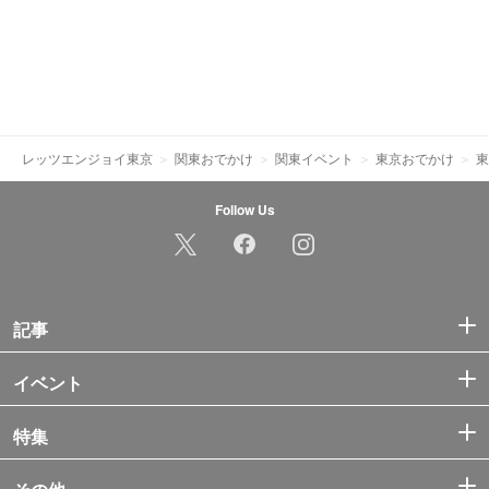
レッツエンジョイ東京
関東おでかけ
関東イベント
東京おでかけ
東
Follow Us
記事
イベント
特集