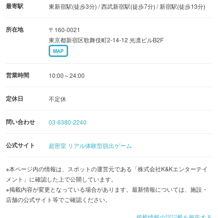
最寄駅
東新宿駅(徒歩3分) / 西武新宿駅(徒歩7分) / 新宿駅(徒歩13分)
トリックや謎解きが好きなカップルや仲間同士でチャレン
所在地
〒160-0021
ジすれば、どちらもテンションが上がること間違いなし！
東京都新宿区歌舞伎町2-14-12 光凛ビルB2F
22時まで受付（24時まで営業）しているので、夕食後や仕
MAP
事帰りに遊びたい人にもオススメです。
営業時間
10:00～24:00
定休日
不定休
問い合わせ
03-6380-2240
公式サイト
超密室 リアル体験型脱出ゲーム
※本ページ内の情報は、スポットの運営元である「株式会社K&Kエンターテイ
メント」に確認した上で公開しています。
※掲載内容が変更となっている場合があります。最新情報については、施設・
店舗の公式サイト等でご確認ください。
掲載情報の誤記載を報告する