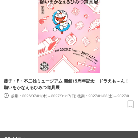
藤子・F・不二雄ミュージアム 開館15周年記念 ドラえも～ん！
願いをかなえるひみつ道具展
前期：2026/07/01(水)～2027/01/17(日) 後期：2027/01/23(土)～2027/06/20(日)※予定 ※休館日：火曜日、年末年始 ※臨時休館、火曜特別開館あり