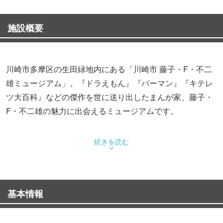
施設概要
川崎市多摩区の生田緑地内にある「川崎市 藤子・F・不二
雄ミュージアム」。『ドラえもん』『パーマン』『キテレ
ツ大百科』などの傑作を世に送り出したまんが家、藤子・
F・不二雄の魅力に出会えるミュージアムです。
長年、同氏が川崎市多摩区に住んでいたことからこの地に
続きを読む
建てられた同館。地上2階＋屋上から成る館内では、同氏
の作品原画や関連資料を中心に展示しています。
基本情報
1階「展示室Ⅰ」では、まんが原画をはじめコミックスの
カバーなどのために描きおろされたカラー原画など紹介。
同階の「先生の部屋」では、同氏愛用の仕事机などを展