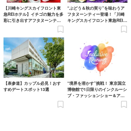
【川崎キングスカイフロント東
“ぶどう＆秋の実り”を味わうア
急REIホテル】イチゴの魅力を多
フタヌーンティー登場！「川崎
彩に引き出すアフタヌーンティ
キングスカイフロント東急REIホ
ー登場
テル」で
【表参道】カップル必見！おす
“境界を溶かす”挑戦！ 東京国立
すめデートスポット13選
博物館で1日限りのインクルーシ
ブ・ファッションショー＆アー
ト展を開催