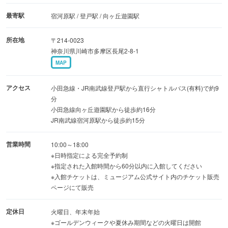
示。頭上に設置された巨大な本棚にある膨大な資料の数々
最寄駅
宿河原駅 / 登戸駅 / 向ヶ丘遊園駅
を見ることができます。
所在地
〒214-0023
神奈川県川崎市多摩区長尾2-8-1
2階「どうぶつたちの部屋」では、同氏の切り絵作品をも
MAP
とに制作された動物たちのオブジェがお出迎え。奥に見え
る“どこでもドア”をくぐると、企画展などを実施する「展
アクセス
小田急線・JR南武線登戸駅から直行シャトルバス(有料)で約9
示室Ⅱ」へと進めます。
分
小田急線向ヶ丘遊園駅から徒歩約16分
JR南武線宿河原駅から徒歩約15分
ほかにも、オリジナルのカプセルトイをゲットできる「み
んなのひろば」、同氏の作品を自由に読める「まんがコー
営業時間
10:00～18:00
ナー」、200インチスクリーンを備えた映像展示室「Fシア
※日時指定による完全予約制
※指定された入館時間から60分以内に入館してください
ター」など、藤子・F・不二雄の“夢”と“ふしぎ”と“遊びゴコ
※入館チケットは、ミュージアム公式サイト内のチケット販売
ロ”に出会える仕掛けが満載です。
ページにて販売
定休日
3階にある「はらっぱ」は、ミュージアムの自然を満喫で
火曜日、年末年始
※ゴールデンウィークや夏休み期間などの火曜日は開館
きる屋上スペース。芝生に包まれた広場には、おなじみの