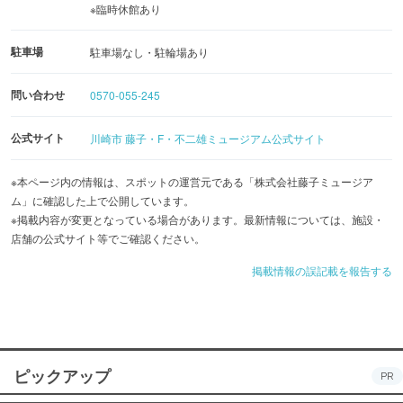
※臨時休館あり
土管やピー助など、絶好のフォトスポットが点在していま
す。
駐車場
駐車場なし・駐輪場あり
問い合わせ
0570-055-245
同階には「ミュージアムカフェ」もあり、窓から“はらっ
ぱ”を一望することが。各作品のキャラクターなどに絡めた
公式サイト
川崎市 藤子・F・不二雄ミュージアム公式サイト
ユニークなメニューを堪能できます。また、3階はらっぱ
の隅にあるギフトコーナー「藤子屋」への訪問も忘れず
※本ページ内の情報は、スポットの運営元である「株式会社藤子ミュージア
に。人気のオリジナル｢どら焼き｣や｢アンキパンラスク｣な
ム」に確認した上で公開しています。
※掲載内容が変更となっている場合があります。最新情報については、施設・
ど、みんなに喜ばれるようなお土産を購入できます。
店舗の公式サイト等でご確認ください。
掲載情報の誤記載を報告する
（C）Fujiko-Pro
ピックアップ
PR