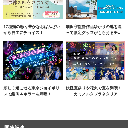
17種類の彩り豊かなおばんざい
細田守監督作品ゆかりの地を巡
から自由にチョイス！
って限定グッズがもらえるチャ
ンス！
涼しく過ごせる東京ジョイポリ
妖怪夏祭りや花火で夏を満喫！
スで絶叫＆ホラーを満喫！
コニカミノルタプラネタリア
TOKYO
関連記事