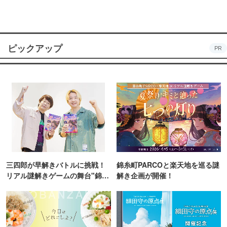
ピックアップ
PR
三四郎が早解きバトルに挑戦！
錦糸町PARCOと楽天地を巡る謎
リアル謎解きゲームの舞台"錦糸
解き企画が開催！
町PARCO・楽天地"を巡る！