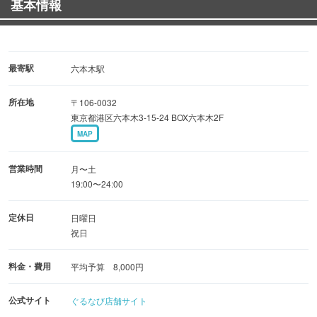
基本情報
開放感溢れるおしゃれな空間。デートや接待、誕生日や記
念日など様々な
シーンにおすすめです！なんとバースデーマジックでケー
キを出すなどの
最寄駅
六本木駅
サプライズも◎ぜひお気軽にお問い合わせください♪
所在地
〒106-0032
東京都港区六本木3-15-24 BOX六本木2F
美しいカクテルや心地よい音楽とともに、驚きに満ちたひ
MAP
と時をご提供します。
現実の枠を越えた幻想的な体験に触れてみてください。今
営業時間
月〜土
日しかないこの日を
19:00〜24:00
特別な一日にしませんか？あなたのまだ知らない世界がこ
定休日
日曜日
こにあります。
祝日
料金・費用
平均予算 8,000円
公式サイト
ぐるなび店舗サイト