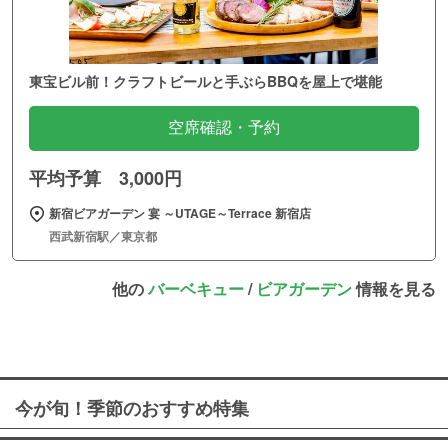
東宝ビル前！クラフトビールと手ぶらBBQを屋上で堪能
空席確認・予約
平均予算 3,000円
新宿ビアガーデン 宴 ～UTAGE～Terrace 新宿店
西武新宿駅／東京都
他の
バーベキュー
/
ビアガーデン
情報を見る
今が旬！季節のおすすめ特集