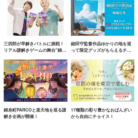
三四郎が早解きバトルに挑戦！
細田守監督作品ゆかりの地を巡
リアル謎解きゲームの舞台"錦糸
って限定グッズがもらえるチャ
町PARCO・楽天地"を巡る！
ンス！
錦糸町PARCOと楽天地を巡る謎
17種類の彩り豊かなおばんざい
解き企画が開催！
から自由にチョイス！