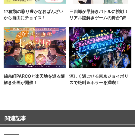
17種類の彩り豊かなおばんざい
三四郎が早解きバトルに挑戦！
から自由にチョイス！
リアル謎解きゲームの舞台"錦糸
町PARCO・楽天地"を巡る！
錦糸町PARCOと楽天地を巡る謎
涼しく過ごせる東京ジョイポリ
解き企画が開催！
スで絶叫＆ホラーを満喫！
関連記事