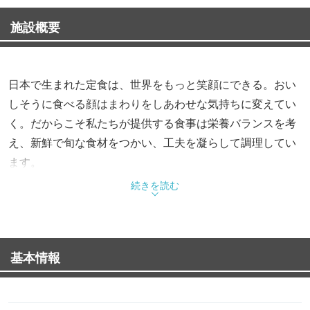
施設概要
日本で生まれた定食は、世界をもっと笑顔にできる。おい
しそうに食べる顔はまわりをしあわせな気持ちに変えてい
く。だからこそ私たちが提供する食事は栄養バランスを考
え、新鮮で旬な食材をつかい、工夫を凝らして調理してい
ます。
さあ、今日の自分に。今日という日に。とびきりのおいし
続きを読む
さを。
基本情報