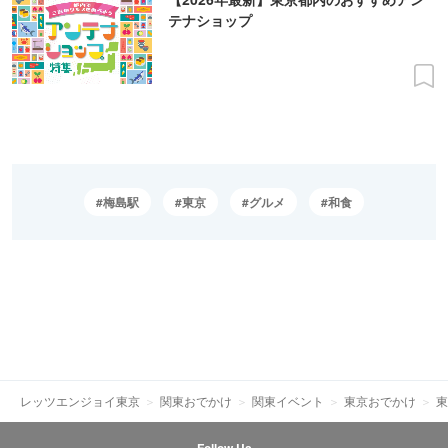
テナショップ
梅島駅
東京
グルメ
和食
レッツエンジョイ東京
関東おでかけ
関東イベント
東京おでかけ
東
Follow Us