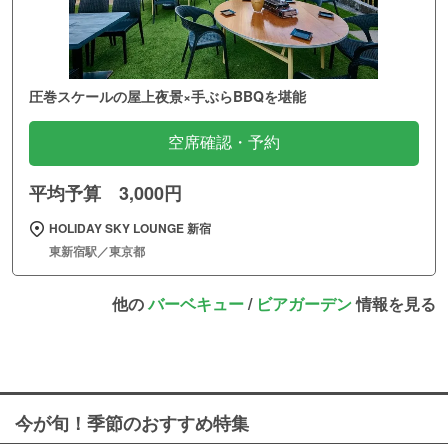
圧巻スケールの屋上夜景×手ぶらBBQを堪能
空席確認・予約
平均予算 3,000円
HOLIDAY SKY LOUNGE 新宿
東新宿駅／東京都
他の
バーベキュー
/
ビアガーデン
情報を見る
今が旬！季節のおすすめ特集