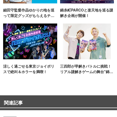
細田守監督作品ゆかりの地を巡
錦糸町PARCOと楽天地を巡る謎
って限定グッズがもらえるチャ
解き企画が開催！
ンス！
涼しく過ごせる東京ジョイポリ
三四郎が早解きバトルに挑戦！
スで絶叫＆ホラーを満喫！
リアル謎解きゲームの舞台"錦糸
町PARCO・楽天地"を巡る！
関連記事