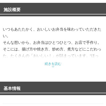
施設概要
いつもあたたかく、おいしいお弁当を味わっていただきた
い。
そんな想いから、お弁当はひとつひとつ、お店で手作り。
そこには、揚げ方や焼き方、炒め方、煮方などにこだわっ
た、たくさんの「おいしい！」が詰まっています。“ほっ
と”できるお弁当で、“もっと”お客様を笑顔にする。これか
続きを読む
らも、そんなお弁当をお届けします。
基本情報