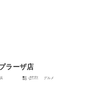
まプラーザ店
浜
グルメ