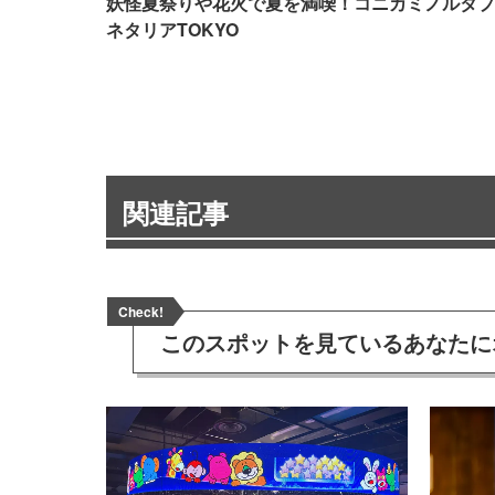
妖怪夏祭りや花火で夏を満喫！コニカミノルタプ
ネタリアTOKYO
関連記事
Check!
このスポットを見ている
あなたに